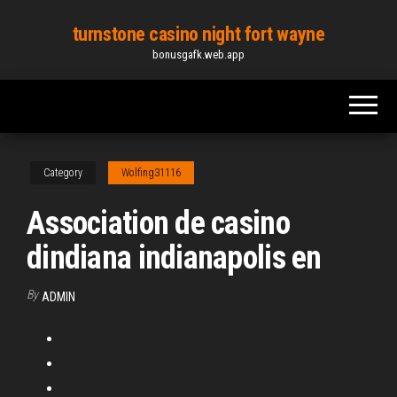
Skip
turnstone casino night fort wayne
to
bonusgafk.web.app
the
content
Category
Wolfing31116
Association de casino
dindiana indianapolis en
By
ADMIN